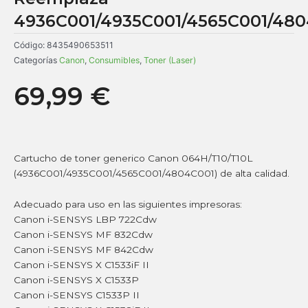
4936C001/4935C001/4565C001/48
Código:
8435490653511
Categorías
Canon
,
Consumibles
,
Toner (Laser)
69,99
€
Cartucho de toner generico Canon 064H/T10/T10L
(4936C001/4935C001/4565C001/4804C001) de alta calidad.
Adecuado para uso en las siguientes impresoras:
Canon i-SENSYS LBP 722Cdw
Canon i-SENSYS MF 832Cdw
Canon i-SENSYS MF 842Cdw
Canon i-SENSYS X C1533iF II
Canon i-SENSYS X C1533P
Canon i-SENSYS C1533P II