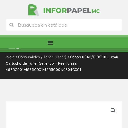
Ir
al
contenido
Buscar
Buscar
Menú
Inicio
/
Consumibles
/
Toner (Laser)
/ Canon 064H/T10/T10L Cyan
Cartucho de Toner Generico – Reemplaza
4936C001/4935C001/4565C001/4804C001