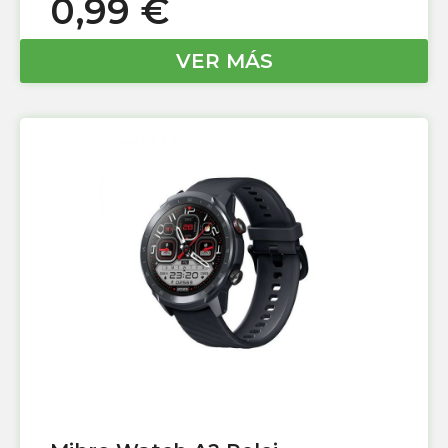
0,99
€
VER MÁS