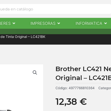
Abrir Escaneres
Abrir Impresoras
Abri
NERES
IMPRESORAS
INFORMATICA
IMPRESORAS
INFORMÁTICA
NOTICIAS
CONTACTO
de Tinta Original – LC421BK
Brother LC421 N
Original – LC421
Código:
4977766810364
Categor
12,38
€