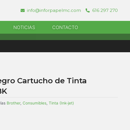
info@inforpapelmc.com
616 297 270
r Informatica
NOTICIAS
CONTACTO
egro Cartucho de Tinta
BK
ías
Brother
,
Consumibles
,
Tinta (Ink-jet)