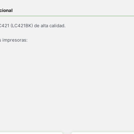
cional
C421 (LC421BK) de alta calidad.
s impresoras: