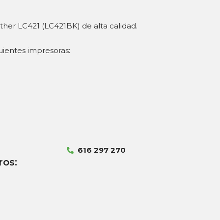
other LC421 (LC421BK) de alta calidad.
uientes impresoras:
616 297 270
ros: