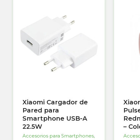
Xiaomi Cargador de
Xiao
Pared para
Puls
Smartphone USB-A
Redm
22.5W
– Co
Accesorios para Smartphones
,
Acceso