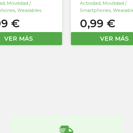
dad
,
Movilidad /
Actividad
,
Movilidad /
phones
,
Wearables
Smartphones
,
Wearabl
99
€
0,99
€
VER MÁS
VER MÁS