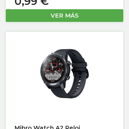
0,99
€
VER MÁS
Mibro Watch A2 Reloj