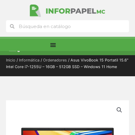
Ir
al
contenido
Buscar
Buscar
Menú
Inicio
/
Informática
/
Ordenadores
/ Asus VivoBook 15 Portatil 15.6″
Intel Core i7-1255U – 16GB – 512GB SSD – Windows 11 Home