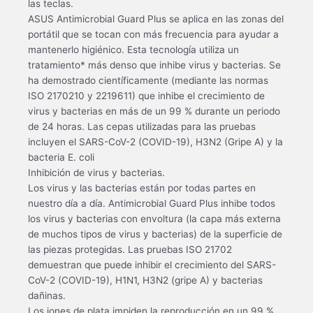
las teclas.
ASUS Antimicrobial Guard Plus se aplica en las zonas del
portátil que se tocan con más frecuencia para ayudar a
mantenerlo higiénico. Esta tecnología utiliza un
tratamiento* más denso que inhibe virus y bacterias. Se
ha demostrado científicamente (mediante las normas
ISO 2170210 y 2219611) que inhibe el crecimiento de
virus y bacterias en más de un 99 % durante un periodo
de 24 horas. Las cepas utilizadas para las pruebas
incluyen el SARS-CoV-2 (COVID-19), H3N2 (Gripe A) y la
bacteria E. coli
Inhibición de virus y bacterias.
Los virus y las bacterias están por todas partes en
nuestro día a día. Antimicrobial Guard Plus inhibe todos
los virus y bacterias con envoltura (la capa más externa
de muchos tipos de virus y bacterias) de la superficie de
las piezas protegidas. Las pruebas ISO 21702
demuestran que puede inhibir el crecimiento del SARS-
CoV-2 (COVID-19), H1N1, H3N2 (gripe A) y bacterias
dañinas.
Los iones de plata impiden la reproducción en un 99 %.