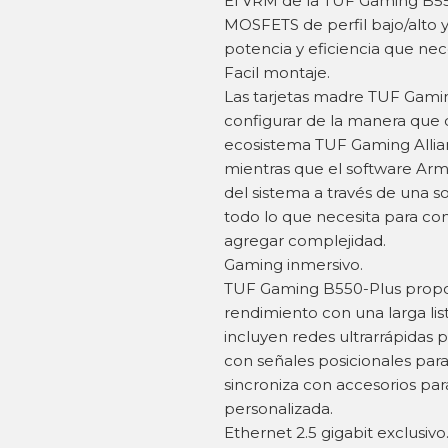
El VRM de la TUF Gaming B55
MOSFETS de perfil bajo/alto 
potencia y eficiencia que ne
Facil montaje.
Las tarjetas madre TUF Gaming
configurar de la manera que d
ecosistema TUF Gaming Allianc
mientras que el software Armo
del sistema a través de una s
todo lo que necesita para con
agregar complejidad.
Gaming inmersivo.
TUF Gaming B550-Plus propor
rendimiento con una larga lis
incluyen redes ultrarrápidas 
con señales posicionales par
sincroniza con accesorios pa
personalizada.
Ethernet 2.5 gigabit exclusivo