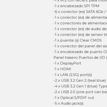
-1 x M.2 con tecla E para mód
-1 x encabezado SPI TPM
-6 x conector (es) SATA 6Gb / 
-1 x conector (es) de aliment
-1 x conectores de alimentac
-1 x conector (es) de audio de
-1 x conector (es) de sensor 
-1 x puente (s) Clear CMOS
-1 x conector del panel del s
-1 x encabezado de puerto 
Panel trasero Puertos de I/O (
-1 x DisplayPort
-1 x HDMI
-1 x LAN (2.5G) port(s)
-2 x USB 3.2 Gen 2 (teal blue
-4 x USB 3.2 Gen 1 (blue) Typ
-2 x USB 2.0 (one port can b
-1 x Optical S/PDIF out
-5 x Audio jack(s)