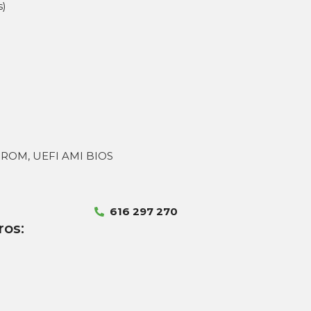
s)
h ROM, UEFI AMI BIOS
616 297 270
ros: