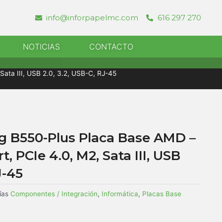
info@inforpapelmc.com
616 297 270
r Informatica
NOTICIAS
CONTACTO
ata III, USB 2.0, 3.2, USB-C, RJ-45
 B550-Plus Placa Base AMD –
, PCIe 4.0, M2, Sata III, USB
J-45
ías
Componentes / Integración
,
Informática
,
Placas Base