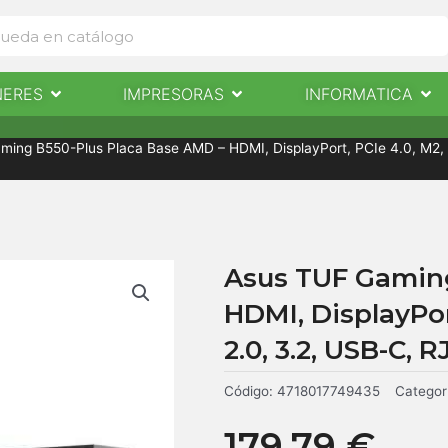
Abrir Escaneres
Abrir Impresoras
Abri
NERES
IMPRESORAS
INFORMATICA
IMPRESORAS
INFORMÁTICA
NOTICIAS
CONTACTO
ing B550-Plus Placa Base AMD – HDMI, DisplayPort, PCIe 4.0, M2, S
Asus TUF Gaming
HDMI, DisplayPort
2.0, 3.2, USB-C, R
Código:
4718017749435
Categor
179,79
€