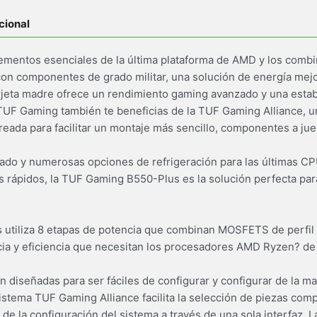
cional
ementos esenciales de la última plataforma de AMD y los comb
on componentes de grado militar, una solución de energía mej
rjeta madre ofrece un rendimiento gaming avanzado y una estab
TUF Gaming también te beneficias de la TUF Gaming Alliance, u
eada para facilitar un montaje más sencillo, componentes a jue
rado y numerosas opciones de refrigeración para las últimas 
rápidos, la TUF Gaming B550-Plus es la solución perfecta pa
utiliza 8 etapas de potencia que combinan MOSFETS de perfil b
cia y eficiencia que necesitan los procesadores AMD Ryzen? de
 diseñadas para ser fáciles de configurar y configurar de la m
istema TUF Gaming Alliance facilita la selección de piezas comp
 de la configuración del sistema a través de una sola interfaz.