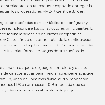
0-Plus utiliza 8 etapas de potencia que combinan
y controladores en un paquete capaz de entregar la
cesitan los procesadores AMD Ryzen? de 3.ª Gen.
 están diseñadas para ser fáciles de configurar y
esee, incluso para los constructores principiantes. El
e facilita la selección de piezas compatibles,
ry Crate ofrece un control total de la configuración
ola interfaz. Las tarjetas madre TUF Gaming le brindan
struir la plataforma de juegos de sus sueños sin
ciona un paquete de juegos completo y de alto
ta de características para mejorar su experiencia, que
para un juego en línea más fluido, audio impecable
a juegos FPS e iluminación RGB integrada que se
ra ayudarlo a crear una atmósfera de juego
.