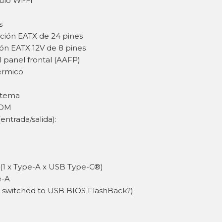
ulo Wi-Fi
s
ación EATX de 24 pines
ión EATX 12V de 8 pines
l panel frontal (AAFP)
térmico
istema
COM
entrada/salida):
) (1 x Type-A x USB Type-C®)
e-A
e switched to USB BIOS FlashBack?)