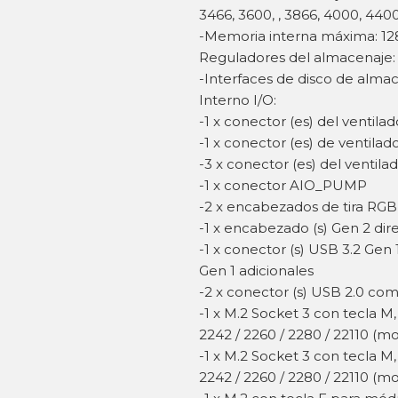
3466, 3600, , 3866, 4000, 44
-Memoria interna máxima: 12
Reguladores del almacenaje:
-Interfaces de disco de alma
Interno I/O:
-1 x conector (es) del ventila
-1 x conector (es) de ventila
-3 x conector (es) del ventilad
-1 x conector AIO_PUMP
-2 x encabezados de tira RGB
-1 x encabezado (s) Gen 2 dir
-1 x conector (s) USB 3.2 Gen
Gen 1 adicionales
-2 x conector (s) USB 2.0 com
-1 x M.2 Socket 3 con tecla 
2242 / 2260 / 2280 / 22110 (m
-1 x M.2 Socket 3 con tecla M
2242 / 2260 / 2280 / 22110 (m