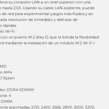
eleva su conexión LAN a un nivel superior con una
 hasta 2.5X. Usando su cable LAN existente, puede
 de red para experimentar juegos más fluidos y sin
alta resolución de inmediato y disfrutar de
s rápidas.
lo Wi-Fi.
n un puerto M.2 (Key E) que le brinda la flexibilidad
red mediante la instalación de un módulo M.2 Wi-Fi /
 AMD
alo AM4
D Ryzen
bles: DDR4-SDRAM
ria: 4
a: DIMM
ria soportadas: 2133, 2400, 2666, 2800, 3000, 3200,