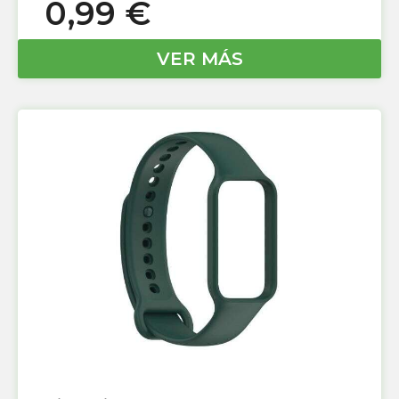
0,99
€
VER MÁS