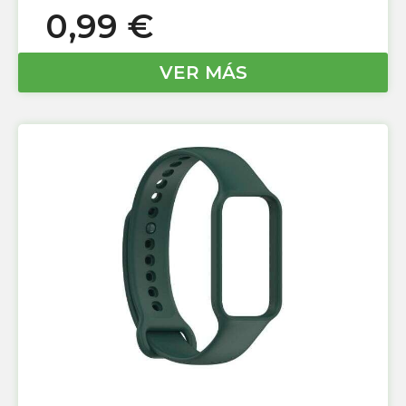
0,99
€
VER MÁS