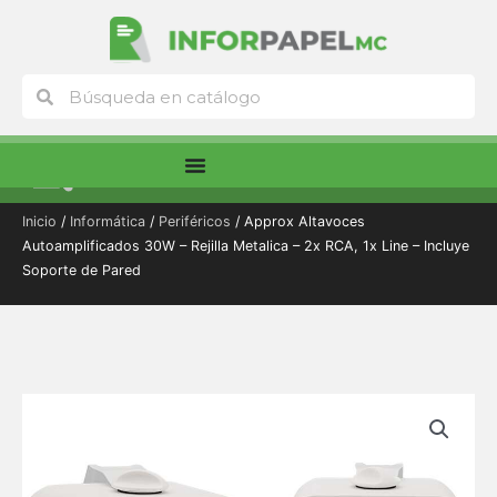
Ir
al
contenido
Buscar
Buscar
Menú
Inicio
/
Informática
/
Periféricos
/ Approx Altavoces
Autoamplificados 30W – Rejilla Metalica – 2x RCA, 1x Line – Incluye
Soporte de Pared