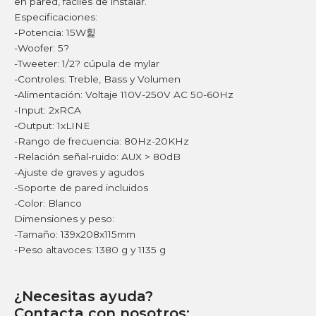
en pared, fáciles de instalar.
Especificaciones:
-Potencia: 15W힕
-Woofer: 5?
-Tweeter: 1/2? cúpula de mylar
-Controles: Treble, Bass y Volumen
-Alimentación: Voltaje 110V-250V AC 50-60Hz
-Input: 2xRCA
-Output: 1xLINE
-Rango de frecuencia: 80Hz-20KHz
-Relación señal-ruido: AUX > 80dB
-Ajuste de graves y agudos
-Soporte de pared incluidos
-Color: Blanco
Dimensiones y peso:
-Tamaño: 139x208x115mm
-Peso altavoces: 1380 g y 1135 g
¿Necesitas ayuda?
Contacta con nosotros: