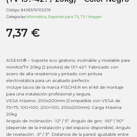
Código:
8436574703276
Categorías
Informática
,
Soportes para TV
,
TV / Imagen
7,37
€
AISENS® – Soporte eco giratorio, inclinable y nivelable para
monitor/TV 20kg (2 pivotes) de 13?-42?. Fabricado con
acero de alta resistencia y pintado con pintura
electrostática para un acabado perfecto.
Incluye tacos de la marca FISCHER en el kit de montaje
para una instalación profesional y segura.
VESA Máximo: 200x200mm (Compatible con VESA de
75×75, 100×100, 200×100, 200x200mm). Carga Máxima:
20kg
Angulo de Inclinación: -12º / 5º. Angulo de giro: -90º / 90º
(depende de la instalación y del espacio disponible). Angulo
de nivelación: -3º / 3º. Distancia de la pared: ajustable entre