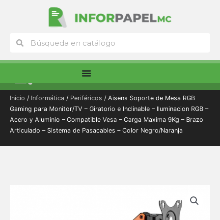
Ir
al
contenido
Buscar
Buscar
Menú
Inicio
/
Informática
/
Periféricos
/ Aisens Soporte de Mesa RGB
Gaming para Monitor/TV – Giratorio e Inclinable – Iluminacion RGB –
Acero y Aluminio – Compatible Vesa – Carga Maxima 9Kg – Brazo
Articulado – Sistema de Pasacables – Color Negro/Naranja