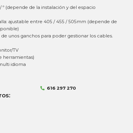
/ º (depende de la instalación y del espacio
alla: ajustable entre 405 / 455 / 505mm (depende de
sponible)
 de unos ganchos para poder gestionar los cables.
nitor/TV
ye herramientas)
multi idioma
616 297 270
ros: