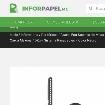
Ir
Buscar
Buscar
al
contenido
Abrir Consumibles
EMPRESA
CONSUMIBLES
ESCA
EMPRESA
CONSUMIBLES
ESCANERES
Inicio
/
Informática
/
Periféricos
/ Aisens Eco Soporte de Mesa G
Carga Maxima 40Kg – Sistema Pasacables – Color Negro