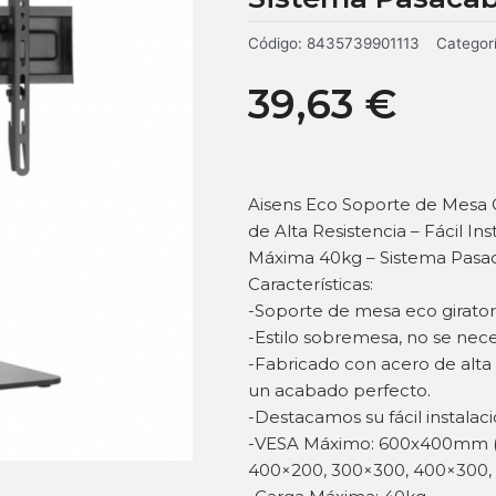
Código:
8435739901113
Categor
39,63
€
Aisens Eco Soporte de Mesa G
de Alta Resistencia – Fácil 
Máxima 40kg – Sistema Pasac
Características:
-Soporte de mesa eco girator
-Estilo sobremesa, no se nece
-Fabricado con acero de alta 
un acabado perfecto.
-Destacamos su fácil instalac
-VESA Máximo: 600x400mm (
400×200, 300×300, 400×300