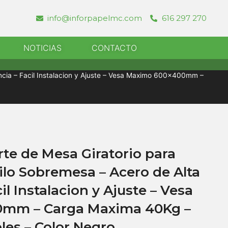
info@inforpapelmc.com
616 297 270
r Informatica
NOTICIAS
CONTACTO
encia – Facil Instalacion y Ajuste – Vesa Maximo 600x400mm –
te de Mesa Giratorio para
ilo Sobremesa – Acero de Alta
il Instalacion y Ajuste – Vesa
mm – Carga Maxima 40Kg –
les – Color Negro