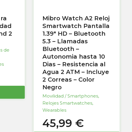
ara
Mibro Watch A2 Reloj
idad
Smartwatch Pantalla
nd 2
1.39″ HD – Bluetooth
5.3 – Llamadas
Bluetooth –
as de
Autonomia hasta 10
Dias – Resistencia al
es
Agua 2 ATM – Incluye
2 Correas – Color
Negro
Movilidad / Smartphones
,
Relojes Smartwatches
,
Wearables
45,99
€