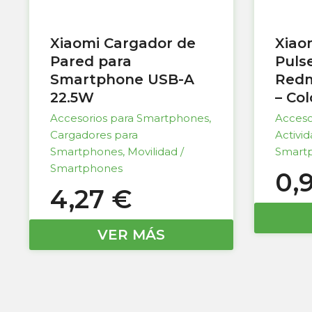
Xiaomi Cargador de
Xiao
Pared para
Puls
Smartphone USB-A
Redm
22.5W
– Co
Accesorios para Smartphones
,
Acceso
Cargadores para
Activi
Smartphones
,
Movilidad /
Smart
Smartphones
0,
4,27
€
VER MÁS