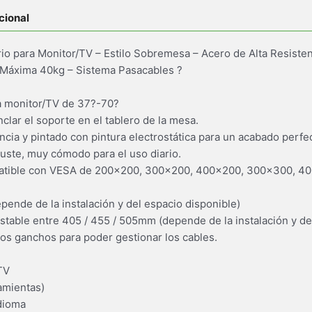
cional
o para Monitor/TV – Estilo Sobremesa – Acero de Alta Resistenci
áxima 40kg – Sistema Pasacables ?
a monitor/TV de 37?-70?
clar el soporte en el tablero de la mesa.
ncia y pintado con pintura electrostática para un acabado perfe
juste, muy cómodo para el uso diario.
tible con VESA de 200×200, 300×200, 400×200, 300×300, 
pende de la instalación y del espacio disponible)
ustable entre 405 / 455 / 505mm (depende de la instalación y de
os ganchos para poder gestionar los cables.
TV
amientas)
idioma