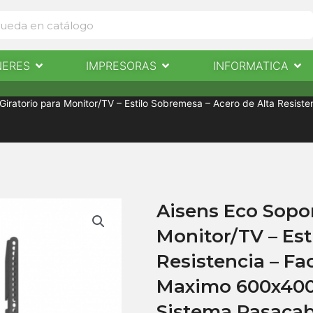
Abrir Escaneres
Abrir Impresoras
Abri
NERES
IMPRESORAS
INFORMATICA
IMPRESORAS
INFORMÁTICA
NOTICIAS
CONTACTO
iratorio para Monitor/TV – Estilo Sobremesa – Acero de Alta Resist
Aisens Eco Sopor
Monitor/TV – Est
Resistencia – Fac
Maximo 600x400
Sistema Pasacab