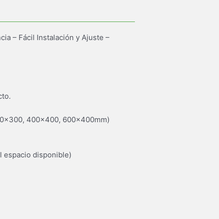
a – Fácil Instalación y Ajuste –
cto.
400×300, 400×400, 600x400mm)
l espacio disponible)