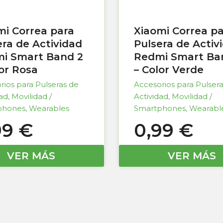
mi Correa para
Xiaomi Correa p
era de Actividad
Pulsera de Activ
i Smart Band 2
Redmi Smart Ba
lor Rosa
– Color Verde
rios para Pulseras de
Accesorios para Pulser
dad
,
Movilidad /
Actividad
,
Movilidad /
phones
,
Wearables
Smartphones
,
Wearabl
99
€
0,99
€
VER MÁS
VER MÁS