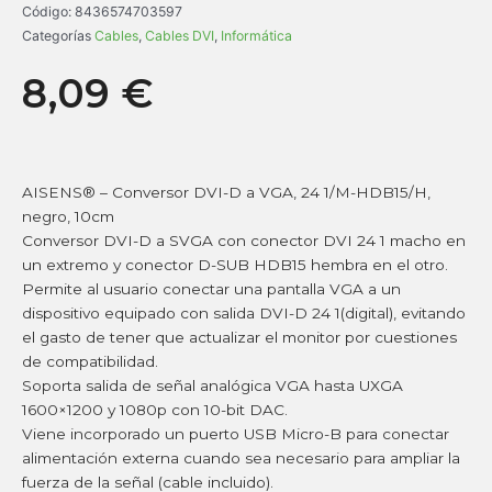
Código:
8436574703597
Categorías
Cables
,
Cables DVI
,
Informática
8,09
€
AISENS® – Conversor DVI-D a VGA, 24 1/M-HDB15/H,
negro, 10cm
Conversor DVI-D a SVGA con conector DVI 24 1 macho en
un extremo y conector D-SUB HDB15 hembra en el otro.
Permite al usuario conectar una pantalla VGA a un
dispositivo equipado con salida DVI-D 24 1(digital), evitando
el gasto de tener que actualizar el monitor por cuestiones
de compatibilidad.
Soporta salida de señal analógica VGA hasta UXGA
1600×1200 y 1080p con 10-bit DAC.
Viene incorporado un puerto USB Micro-B para conectar
alimentación externa cuando sea necesario para ampliar la
fuerza de la señal (cable incluido).