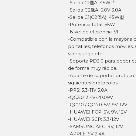
-Salida C1儠A: 45Wퟅ
-Salida C2儠A: 5.0V 3.0A
-Salida C1(C2儠A): 45W힕
-Potencia total: 65W
-Nivel de eficiencia: VI
-Compatible con la mayoria d
portátiles, teléfonos móviles
videojuego etc.
-Soporta PD3.0 para poder car
de forma muy rápida.
-Aparte de soportar protocol
siguientes protocolos:
-PPS: 3.3-11V 5.0A
-QC3.0: 3.4V-20.09V
-QC2.0 / QC4.0: 5V, 9V, 12V
-HUAWEI FCP: 5V, 9V, 12V
-HUAWEI SCP: 3.3-12V
-SAMSUNG AFC: 9V, 12V
-APPLE: 5V 2.4A