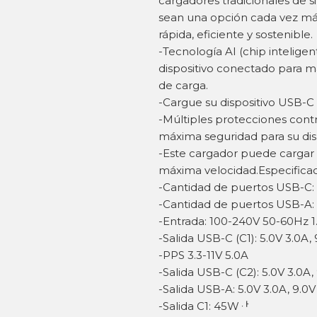
cargadores tradicionales de s
sean una opción cada vez má
rápida, eficiente y sostenible.
-Tecnología AI (chip intelige
dispositivo conectado para m
de carga.
-Cargue su dispositivo USB-C 
-Múltiples protecciones contra
máxima seguridad para su disp
-Este cargador puede cargar
máxima velocidad.Especificac
-Cantidad de puertos USB-C:
-Cantidad de puertos USB-A: 
-Entrada: 100-240V 50-60Hz 1
-Salida USB-C (C1): 5.0V 3.0A, 
-PPS 3.3-11V 5.0A
-Salida USB-C (C2): 5.0V 3.0A, 
-Salida USB-A: 5.0V 3.0A, 9.0V 
-Salida C1: 45Wퟅ