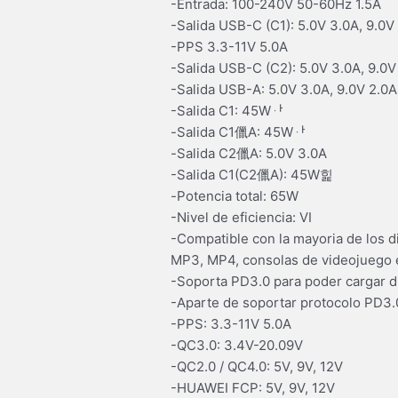
-Entrada: 100-240V 50-60Hz 1.5A
-Salida USB-C (C1): 5.0V 3.0A, 9.0V
-PPS 3.3-11V 5.0A
-Salida USB-C (C2): 5.0V 3.0A, 9.0V
-Salida USB-A: 5.0V 3.0A, 9.0V 2.0A
-Salida C1: 45Wퟅ
-Salida C1儠A: 45Wퟅ
-Salida C2儠A: 5.0V 3.0A
-Salida C1(C2儠A): 45W힕
-Potencia total: 65W
-Nivel de eficiencia: VI
-Compatible con la mayoria de los d
MP3, MP4, consolas de videojuego 
-Soporta PD3.0 para poder cargar di
-Aparte de soportar protocolo PD3.0
-PPS: 3.3-11V 5.0A
-QC3.0: 3.4V-20.09V
-QC2.0 / QC4.0: 5V, 9V, 12V
-HUAWEI FCP: 5V, 9V, 12V