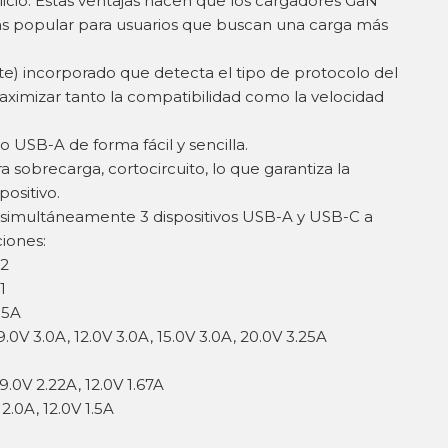
ilicio. Estas ventajas hacen que los cargadores GaN
s popular para usuarios que buscan una carga más
nte) incorporado que detecta el tipo de protocolo del
aximizar tanto la compatibilidad como la velocidad
o USB-A de forma fácil y sencilla.
 sobrecarga, cortocircuito, lo que garantiza la
ositivo.
 simultáneamente 3 dispositivos USB-A y USB-C a
iones:
 2
1
.5A
9.0V 3.0A, 12.0V 3.0A, 15.0V 3.0A, 20.0V 3.25A
9.0V 2.22A, 12.0V 1.67A
2.0A, 12.0V 1.5A