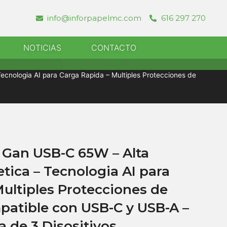
info@inforpapelmc.com
616 297 270
r Informatica
NOTICIAS
CONTACTO
ecnologia AI para Carga Rapida – Multiples Protecciones de
 Gan USB-C 65W – Alta
etica – Tecnologia AI para
ultiples Protecciones de
patible con USB-C y USB-A –
 de 3 Disositivos