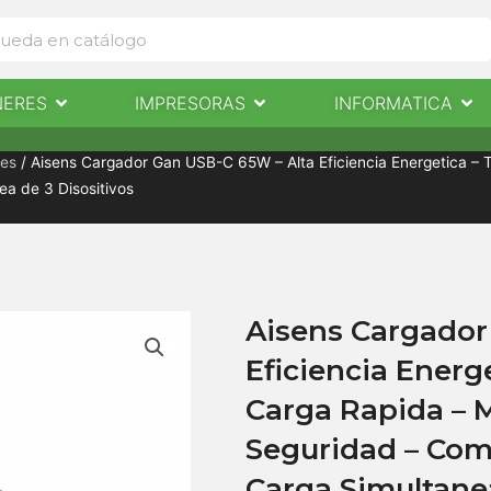
Abrir Escaneres
Abrir Impresoras
Abri
NERES
IMPRESORAS
INFORMATICA
IMPRESORAS
INFORMÁTICA
NOTICIAS
CONTACTO
nes
/ Aisens Cargador Gan USB-C 65W – Alta Eficiencia Energetica – T
a de 3 Disositivos
Aisens Cargador
Eficiencia Energ
Carga Rapida – M
Seguridad – Com
Carga Simultanea