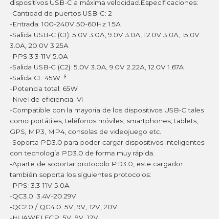
dispositivos USB-C a máxima velocidad.Especificaciones:
-Cantidad de puertos USB-C: 2
-Entrada: 100-240V 50-60Hz 1.5A
-Salida USB-C (C1): 5.0V 3.0A, 9.0V 3.0A, 12.0V 3.0A, 15.0V
3.0A, 20.0V 3.25A
-PPS 3.3-11V 5.0A
-Salida USB-C (C2): 5.0V 3.0A, 9.0V 2.22A, 12.0V 1.67A
-Salida C1: 45Wퟅ
-Potencia total: 65W
-Nivel de eficiencia: VI
-Compatible con la mayoria de los dispositivos USB-C tales
como portátiles, teléfonos móviles, smartphones, tablets,
GPS, MP3, MP4, consolas de videojuego etc.
-Soporta PD3.0 para poder cargar dispositivos inteligentes
con tecnología PD3.0 de forma muy rápida.
-Aparte de soportar protocolo PD3.0, este cargador
también soporta los siguientes protocolos:
-PPS: 3.3-11V 5.0A
-QC3.0: 3.4V-20.29V
-QC2.0 / QC4.0: 5V, 9V, 12V, 20V
-HUAWEI FCP: 5V, 9V, 12V