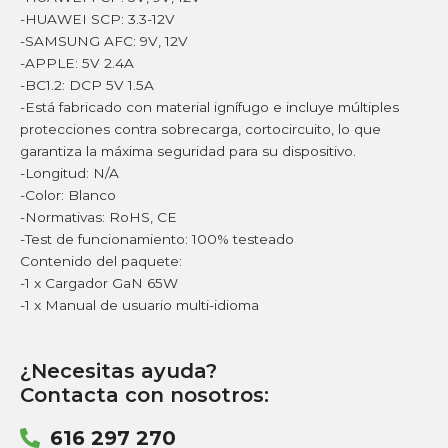
-HUAWEI SCP: 3.3-12V
-SAMSUNG AFC: 9V, 12V
-APPLE: 5V 2.4A
-BC1.2: DCP 5V 1.5A
-Está fabricado con material ignífugo e incluye múltiples
protecciones contra sobrecarga, cortocircuito, lo que
garantiza la máxima seguridad para su dispositivo.
-Longitud: N/A
-Color: Blanco
-Normativas: RoHS, CE
-Test de funcionamiento: 100% testeado
Contenido del paquete:
-1 x Cargador GaN 65W
-1 x Manual de usuario multi-idioma
¿Necesitas ayuda?
Contacta con nosotros:
616 297 270