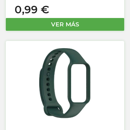
0,99
€
VER MÁS