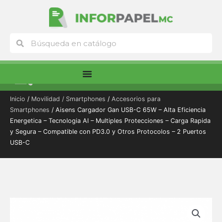
Ir
al
contenido
Buscar
Buscar
Menú
Inicio
/
Movilidad / Smartphones
/
Accesorios para
Smartphones
/ Aisens Cargador Gan USB-C 65W – Alta Eficiencia
Energetica – Tecnologia AI – Multiples Protecciones – Carga Rapida
y Segura – Compatible con PD3.0 y Otros Protocolos – 2 Puertos
USB-C