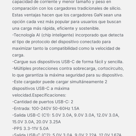
capacidad de corriente y menor tamaño y peso en
comparación con los cargadores tradicionales de silicio.
Estas ventajas hacen que los cargadores GaN sean una
opción cada vez más popular para usuarios que buscan
una carga más rápida, eficiente y sostenible.
-Tecnología AI (chip inteligente) incorporado que detecta
el tipo de protocolo del dispositivo conectado para
maximizar tanto la compatibilidad como la velocidad de
carga.
-Cargue sus dispositivos USB-C de forma fácil y sencilla.
-Múltiples protecciones contra sobrecarga, cortocircuito,
lo que garantiza la máxima seguridad para su dispositivo.
-Este cargador puede cargar simultáneamente 2
dispositivos USB-C a máxima
velocidad.Especificaciones:
-Cantidad de puertos USB-C: 2
-Entrada: 100-240V 50-60Hz 1.5A
-Salida USB-C (C1): 5.0V 3.0A, 9.0V 3.0A, 12.0V 3.0A,
15.0V 3.0A, 20.0V 3.25A
-PPS 3.3-11V 5.0A
-Salida USB-C (C2): 5.0V 3.0A, 9.0V 2.22A, 12.0V 1.67A