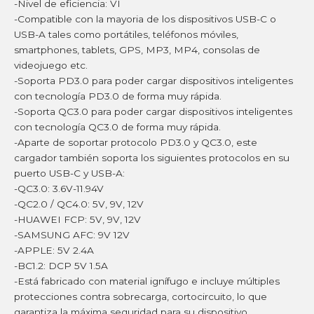
-Nivel de eficiencia: VI
-Compatible con la mayoria de los dispositivos USB-C o
USB-A tales como portátiles, teléfonos móviles,
smartphones, tablets, GPS, MP3, MP4, consolas de
videojuego etc.
-Soporta PD3.0 para poder cargar dispositivos inteligentes
con tecnología PD3.0 de forma muy rápida.
-Soporta QC3.0 para poder cargar dispositivos inteligentes
con tecnología QC3.0 de forma muy rápida.
-Aparte de soportar protocolo PD3.0 y QC3.0, este
cargador también soporta los siguientes protocolos en su
puerto USB-C y USB-A:
-QC3.0: 3.6V-11.94V
-QC2.0 / QC4.0: 5V, 9V, 12V
-HUAWEI FCP: 5V, 9V, 12V
-SAMSUNG AFC: 9V 12V
-APPLE: 5V 2.4A
-BC1.2: DCP 5V 1.5A
-Está fabricado con material ignífugo e incluye múltiples
protecciones contra sobrecarga, cortocircuito, lo que
garantiza la máxima seguridad para su dispositivo.