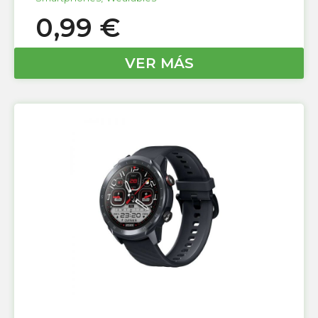
0,99
€
VER MÁS