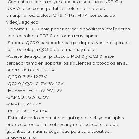
-Compatible con la mayoria de los dispositivos USB-C o
USB-A tales como portátiles, teléfonos móviles,
smartphones, tablets, GPS, MP3, MP4, consolas de
videojuego etc.
-Soporta PD3.0 para poder cargar dispositivos inteligentes
con tecnología PD3.0 de forma muy rápida.
-Soporta QC3.0 para poder cargar dispositivos inteligentes
con tecnología QC3.0 de forma muy rápida.
-Aparte de soportar protocolo PD3.0 y QC3.0, este
cargador también soporta los siguientes protocolos en su
puerto USB-C y USB-A:
-QC3.0: 3.6V-12.23V
-QC2.0 / QC4.0: 5V, 9V, 12V
-HUAWEI FCP: 5V, 9V, 12V
-SAMSUNG AFC: 9V
-APPLE: 5V 2.4A
-BC1.2: DCP 5V 1.5A
-Está fabricado con material ignífugo e incluye múltiples
protecciones contra sobrecarga, cortocircuito, lo que
garantiza la máxima seguridad para su dispositivo.
-Longitud: N/A