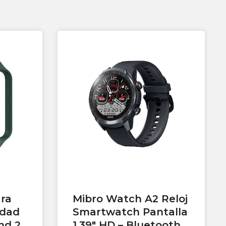
ara
Mibro Watch A2 Reloj
idad
Smartwatch Pantalla
nd 2
1.39″ HD – Bluetooth