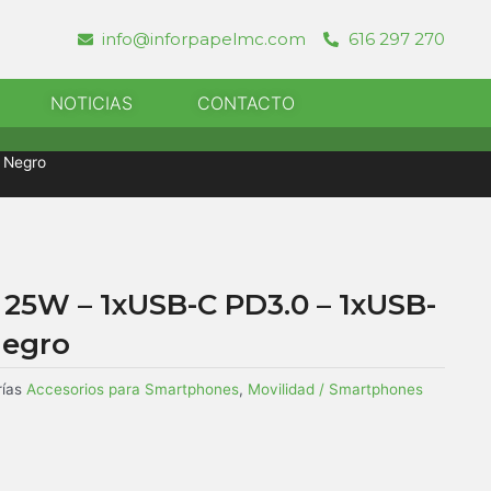
info@inforpapelmc.com
616 297 270
r Informatica
NOTICIAS
CONTACTO
 Negro
 25W – 1xUSB-C PD3.0 – 1xUSB-
Negro
ías
Accesorios para Smartphones
,
Movilidad / Smartphones