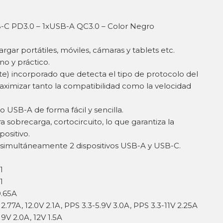
-C PD3.0 – 1xUSB-A QC3.0 – Color Negro
ar portátiles, móviles, cámaras y tablets etc.
o y práctico.
nte) incorporado que detecta el tipo de protocolo del
aximizar tanto la compatibilidad como la velocidad
o USB-A de forma fácil y sencilla.
 sobrecarga, cortocircuito, lo que garantiza la
ositivo.
 simultáneamente 2 dispositivos USB-A y USB-C.
1
1
0.65A
2.77A, 12.0V 2.1A, PPS 3.3-5.9V 3.0A, PPS 3.3-11V 2.25A
9V 2.0A, 12V 1.5A