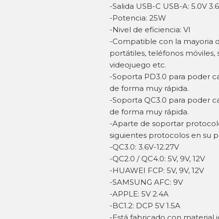
-Salida USB-C USB-A: 5.0V 3.
-Potencia: 25W
-Nivel de eficiencia: VI
-Compatible con la mayoria d
portátiles, teléfonos móviles
videojuego etc.
-Soporta PD3.0 para poder car
de forma muy rápida.
-Soporta QC3.0 para poder car
de forma muy rápida.
-Aparte de soportar protocol
siguientes protocolos en su 
-QC3.0: 3.6V-12.27V
-QC2.0 / QC4.0: 5V, 9V, 12V
-HUAWEI FCP: 5V, 9V, 12V
-SAMSUNG AFC: 9V
-APPLE: 5V 2.4A
-BC1.2: DCP 5V 1.5A
-Está fabricado con material 