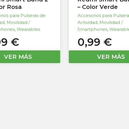
lor Rosa
– Color Verde
rios para Pulseras de
Accesorios para Pulser
dad
,
Movilidad /
Actividad
,
Movilidad /
phones
,
Wearables
Smartphones
,
Wearabl
99
€
0,99
€
VER MÁS
VER MÁS