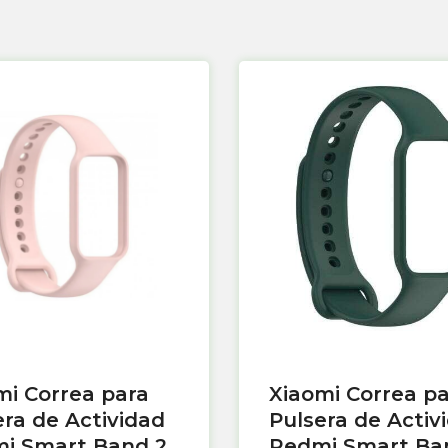
mi Correa para
Xiaomi Correa p
era de Actividad
Pulsera de Activ
i Smart Band 2
Redmi Smart Ba