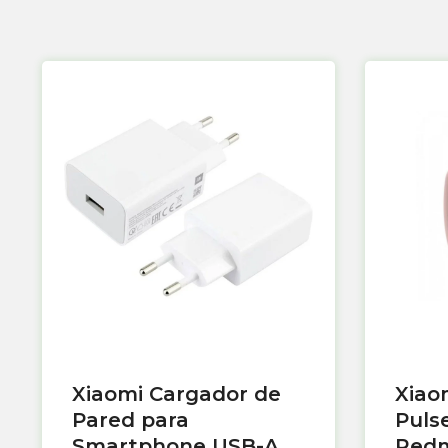
Xiaomi Cargador de
Xiao
Pared para
Puls
Smartphone USB-A
Redm