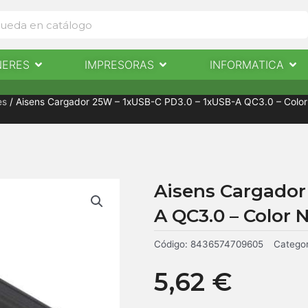
Abrir Escaneres
Abrir Impresoras
Abri
NERES
IMPRESORAS
INFORMATICA
IMPRESORAS
INFORMÁTICA
NOTICIAS
CONTACTO
es
/ Aisens Cargador 25W – 1xUSB-C PD3.0 – 1xUSB-A QC3.0 – Color
Aisens Cargador
A QC3.0 – Color 
Código:
8436574709605
Categor
5,62
€