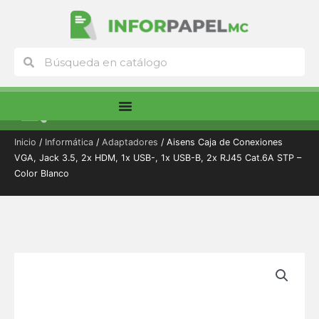
Ir
al
contenido
Buscar
Buscar
Menú
Inicio
/
Informática
/
Adaptadores
/ Aisens Caja de Conexiones
VGA, Jack 3.5, 2x HDM, 1x USB-, 1x USB-B, 2x RJ45 Cat.6A STP –
Color Blanco