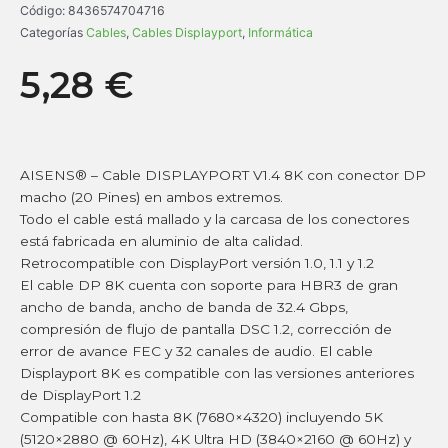
Código:
8436574704716
Categorías
Cables
,
Cables Displayport
,
Informática
5,28
€
AISENS® – Cable DISPLAYPORT V1.4 8K con conector DP
macho (20 Pines) en ambos extremos.
Todo el cable está mallado y la carcasa de los conectores
está fabricada en aluminio de alta calidad.
Retrocompatible con DisplayPort versión 1.0, 1.1 y 1.2
El cable DP 8K cuenta con soporte para HBR3 de gran
ancho de banda, ancho de banda de 32.4 Gbps,
compresión de flujo de pantalla DSC 1.2, corrección de
error de avance FEC y 32 canales de audio. El cable
Displayport 8K es compatible con las versiones anteriores
de DisplayPort 1.2
Compatible con hasta 8K (7680×4320) incluyendo 5K
(5120×2880 @ 60Hz), 4K Ultra HD (3840×2160 @ 60Hz) y