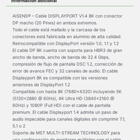
Información adicional
AISENS® – Cable DISPLAYPORT V1.4 8K con conector
DP macho (20 Pines) en ambos extremos.
Todo el cable está mallado y la carcasa de los
conectores está fabricada en aluminio de alta calidad.
Retrocompatible con DisplayPort versión 1.0, 1.1 y 1.2
El cable DP 8K cuenta con soporte para HBR3 de gran
ancho de banda, ancho de banda de 32.4 Gbps,
compresión de flujo de pantalla DSC 1.2, corrección de
error de avance FEC y 32 canales de audio. El cable
Displayport 8K es compatible con las versiones
anteriores de DisplayPort 1.2
Compatible con hasta 8K (7680×4320) incluyendo 5K
(5120×2880 @ 60Hz), 4K Ultra HD (3840×2160 @
60Hz) y 1080P (Full HD) con el cable de pantalla
premium. El cable Displayport 1.4 admite un paso de
audio impecable para canales digitales sin comprimir 7.1,
5.1 o 2
Soporte de MST MULTI-STREAM TECHNOLOGY para
una configuración de monitores múltiples con el cable