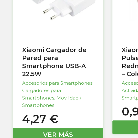
Xiaomi Cargador de
Xiao
Pared para
Puls
Smartphone USB-A
Redm
22.5W
– Co
Accesorios para Smartphones
,
Acceso
Cargadores para
Activi
Smartphones
,
Movilidad /
Smart
Smartphones
0,
4,27
€
VER MÁS