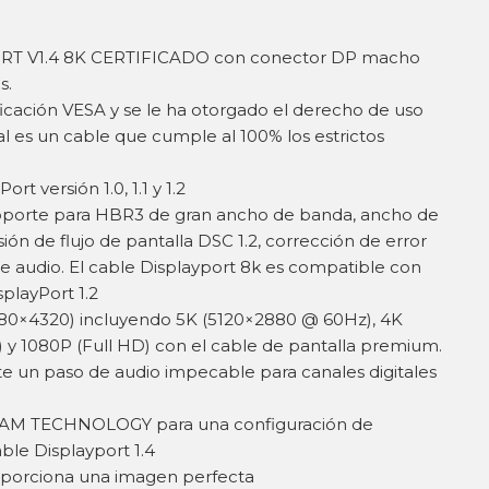
RT V1.4 8K CERTIFICADO con conector DP macho
s.
ficación VESA y se le ha otorgado el derecho de uso
l es un cable que cumple al 100% los estrictos
.
t versión 1.0, 1.1 y 1.2
oporte para HBR3 de gran ancho de banda, ancho de
n de flujo de pantalla DSC 1.2, corrección de error
e audio. El cable Displayport 8k es compatible con
splayPort 1.2
80×4320) incluyendo 5K (5120×2880 @ 60Hz), 4K
y 1080P (Full HD) con el cable de pantalla premium.
te un paso de audio impecable para canales digitales
AM TECHNOLOGY para una configuración de
ble Displayport 1.4
oporciona una imagen perfecta