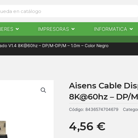
Abrir Escaneres
Abrir Impresoras
Abri
NERES
IMPRESORAS
INFORMATICA
IMPRESORAS
INFORMÁTICA
NOTICIAS
CONTACTO
ficado V1.4 8K@60hz – DP/M-DP/M – 1.0m – Color Negro
Aisens Cable Dis
8K@60hz – DP/M-
Código:
8436574704679
Categor
4,56
€