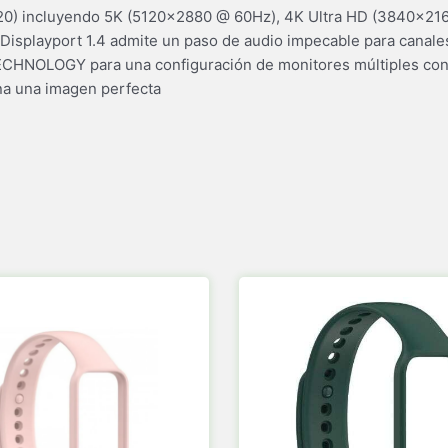
0) incluyendo 5K (5120×2880 @ 60Hz), 4K Ultra HD (3840×2160
Displayport 1.4 admite un paso de audio impecable para canales d
OLOGY para una configuración de monitores múltiples con el
na una imagen perfecta