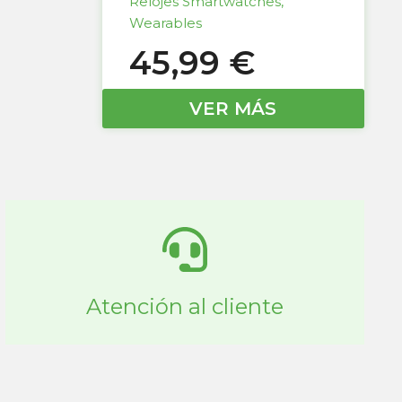
Relojes Smartwatches
,
Wearables
45,99
€
VER MÁS
Atención al cliente