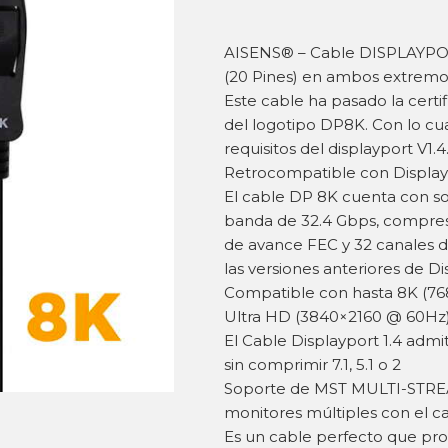
AISENS® – Cable DISPLAYPO
(20 Pines) en ambos extremo
Este cable ha pasado la certi
del logotipo DP8K. Con lo cua
requisitos del displayport V1.4
Retrocompatible con DisplayPor
El cable DP 8K cuenta con s
banda de 32.4 Gbps, compresió
de avance FEC y 32 canales d
las versiones anteriores de Di
Compatible con hasta 8K (76
Ultra HD (3840×2160 @ 60Hz) 
El Cable Displayport 1.4 admi
sin comprimir 7.1, 5.1 o 2
Soporte de MST MULTI-STRE
monitores múltiples con el ca
Es un cable perfecto que pr