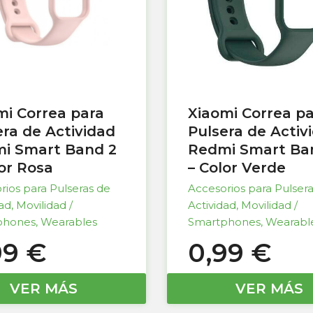
mi Correa para
Xiaomi Correa p
era de Actividad
Pulsera de Activ
i Smart Band 2
Redmi Smart Ba
lor Rosa
– Color Verde
rios para Pulseras de
Accesorios para Pulser
dad
,
Movilidad /
Actividad
,
Movilidad /
phones
,
Wearables
Smartphones
,
Wearabl
99
€
0,99
€
VER MÁS
VER MÁS