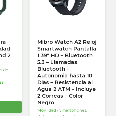
ara
Mibro Watch A2 Reloj
idad
Smartwatch Pantalla
nd 2
1.39″ HD – Bluetooth
5.3 – Llamadas
Bluetooth –
as de
Autonomia hasta 10
Dias – Resistencia al
es
Agua 2 ATM – Incluye
2 Correas – Color
Negro
Movilidad / Smartphones
,