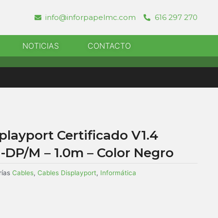
info@inforpapelmc.com
616 297 270
r Informatica
NOTICIAS
CONTACTO
playport Certificado V1.4
DP/M – 1.0m – Color Negro
ías
Cables
,
Cables Displayport
,
Informática