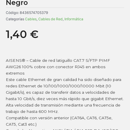
Negro
Código:
8436574705379
Categorías
Cables
,
Cables de Red
,
Informática
1,40
€
AISENS® – Cable de red latiguillo CAT.7 S/FTP PIMF
AWG26 100% cobre con conector RJ45 en ambos
extremos
Este cable Ethernet de gran calidad ha sido diseñado para
redes Ethernet de 10/100/1000/1000/10000 Mbit (10
Gigabit/s), es capaz de transferir datos a velocidades de
hasta 10 Gbit/s, diez veces más rápido que gigabit Ethernet.
Alta velocidad de transmisión mediante una frecuencia de
trabajo de hasta 600 MHz.
Compatible con versión anterior (CAT6A, CAT6, CAT5e,
CAT5, Cat3 etc.)