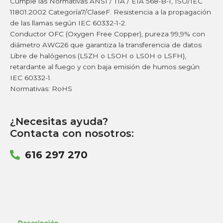
Cumple las Normativas ANSI / TIA / EIA 568-B-1, ISO/IEC
11801:2002 Categoría7/ClaseF. Resistencia a la propagación
de las llamas según IEC 60332-1-2.
Conductor OFC (Oxygen Free Copper), pureza 99,9% con
diámetro AWG26 que garantiza la transferencia de datos
Libre de halógenos (LSZH o LSOH o LS0H o LSFH),
retardante al fuego y con baja emisión de humos según
IEC 60332-1.
Normativas: RoHS
¿Necesitas ayuda?
Contacta con nosotros:
616 297 270
Descripción