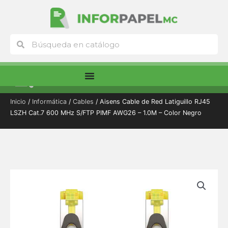
Ir
al
contenido
Buscar
Buscar
Menú
Inicio
/
Informática
/
Cables
/ Aisens Cable de Red Latiguillo RJ45
LSZH Cat.7 600 MHz S/FTP PIMF AWG26 – 1.0M – Color Negro