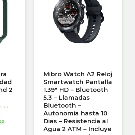
ara
Mibro Watch A2 Reloj
idad
Smartwatch Pantalla
nd 2
1.39″ HD – Bluetooth
5.3 – Llamadas
Bluetooth –
as de
Autonomia hasta 10
Dias – Resistencia al
es
Agua 2 ATM – Incluye