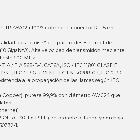
.6A UTP AWG24 100% cobre con conector RJ45 en
calidad ha sido diseñado para redes Ethernet de
10 Gigabit/s). Alta velocidad de transmisión mediante
 hasta 500 MHz.
TIA / EIA 568-B-1, CAT6A, ISO / IEC 11801 CLASE E
173-1, IEC 61156-5, CENELEC EN 50288-6-1, IEC 61156-
istencia a la propagación de las llamas según IEC
 Copper), pureza 99,9% con diámetro AWG24 que
datos
thernet)
SOH o LS0H o LSFH), retardante al fuego y con baja
0332-1.