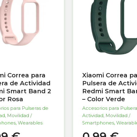
mi Correa para
Xiaomi Correa p
era de Actividad
Pulsera de Activ
i Smart Band 2
Redmi Smart Ba
lor Rosa
– Color Verde
rios para Pulseras de
Accesorios para Pulser
dad
,
Movilidad /
Actividad
,
Movilidad /
phones
,
Wearables
Smartphones
,
Wearabl
99
€
0,99
€