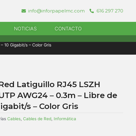
info@inforpapelmc.com
616 297 270
r Informatica
NOTICIAS
CONTACTO
10 Gigabit/s – Color Gris
Red Latiguillo RJ45 LSZH
UTP AWG24 – 0.3m – Libre de
gabit/s – Color Gris
ías
Cables
,
Cables de Red
,
Informática