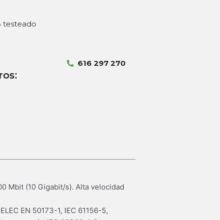
% testeado
616 297 270
ros:
 Mbit (10 Gigabit/s). Alta velocidad
NELEC EN 50173-1, IEC 61156-5,