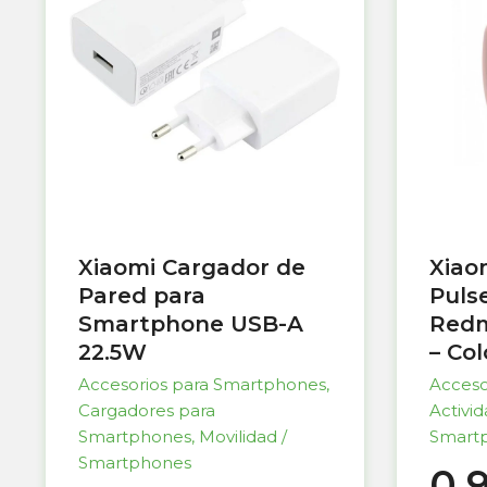
Xiaomi Cargador de
Xiao
Pared para
Puls
Smartphone USB-A
Redm
22.5W
– Co
Accesorios para Smartphones
,
Acceso
Cargadores para
Activi
Smartphones
,
Movilidad /
Smart
Smartphones
0,