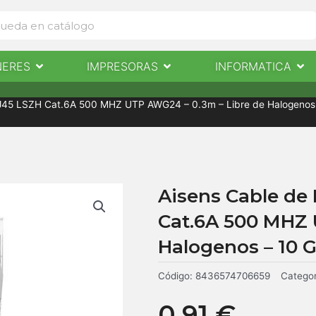
Abrir Escaneres
Abrir Impresoras
Abri
NERES
IMPRESORAS
INFORMATICA
IMPRESORAS
INFORMÁTICA
NOTICIAS
CONTACTO
RJ45 LSZH Cat.6A 500 MHZ UTP AWG24 – 0.3m – Libre de Halogenos – 
Aisens Cable de 
Cat.6A 500 MHZ 
Halogenos – 10 Gi
Código:
8436574706659
Categor
0,91
€