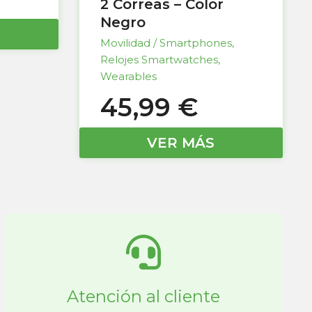
2 Correas – Color
Negro
Movilidad / Smartphones
,
Relojes Smartwatches
,
Wearables
45,99
€
VER MÁS
Atención al cliente