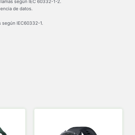
llamas según IEC 60332-1-2.
encia de datos.
os según IEC60332-1.