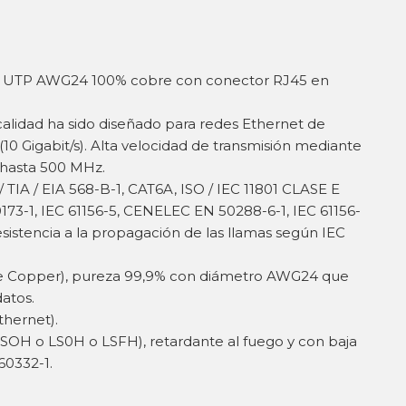
.6A UTP AWG24 100% cobre con conector RJ45 en
calidad ha sido diseñado para redes Ethernet de
10 Gigabit/s). Alta velocidad de transmisión mediante
 hasta 500 MHz.
TIA / EIA 568-B-1, CAT6A, ISO / IEC 11801 CLASE E
173-1, IEC 61156-5, CENELEC EN 50288-6-1, IEC 61156-
istencia a la propagación de las llamas según IEC
 Copper), pureza 99,9% con diámetro AWG24 que
datos.
hernet).
SOH o LS0H o LSFH), retardante al fuego y con baja
0332-1.