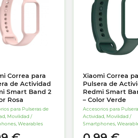
mi Correa para
Xiaomi Correa p
era de Actividad
Pulsera de Activ
i Smart Band 2
Redmi Smart Ba
lor Rosa
– Color Verde
rios para Pulseras de
Accesorios para Pulser
dad
,
Movilidad /
Actividad
,
Movilidad /
phones
,
Wearables
Smartphones
,
Wearabl
99
€
0,99
€