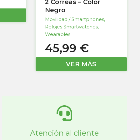
2 Correas – Color
Negro
Movilidad / Smartphones
,
Relojes Smartwatches
,
Wearables
45,99
€
VER MÁS
Atención al cliente