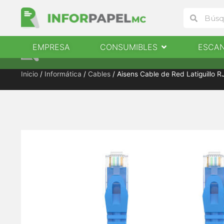
Ir
Buscar
Buscar
al
contenido
Abrir Consumibles
EMPRESA
CONSUMIBLES
ESCA
EMPRESA
CONSUMIBLES
ESCANERES
Inicio
/
Informática
/
Cables
/ Aisens Cable de Red Latiguillo 