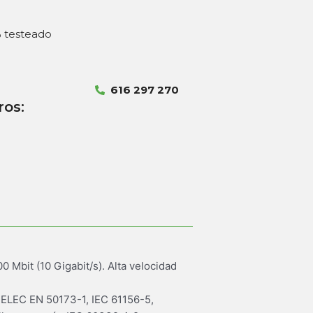
% testeado
616 297 270
ros:
 Mbit (10 Gigabit/s). Alta velocidad
NELEC EN 50173-1, IEC 61156-5,