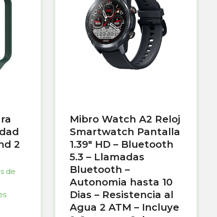
ara
Mibro Watch A2 Reloj
idad
Smartwatch Pantalla
nd 2
1.39″ HD – Bluetooth
5.3 – Llamadas
Bluetooth –
as de
Autonomia hasta 10
Dias – Resistencia al
es
Agua 2 ATM – Incluye