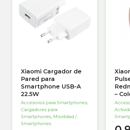
Xiaomi Cargador de
Xiao
Pared para
Puls
Smartphone USB-A
Redm
22.5W
– Co
Accesorios para Smartphones
,
Acceso
Cargadores para
Activi
Smartphones
,
Movilidad /
Smart
Smartphones
0,