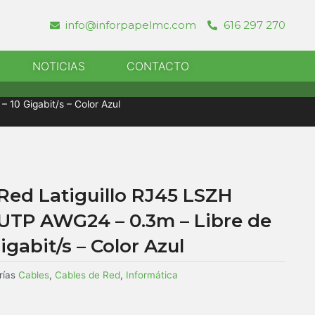
info@inforpapelmc.com
616 297 270
r Informatica
NOTICIAS
CONTACTO
10 Gigabit/s – Color Azul
Red Latiguillo RJ45 LSZH
UTP AWG24 – 0.3m – Libre de
gabit/s – Color Azul
rías
Cables
,
Cables de Red
,
Informática