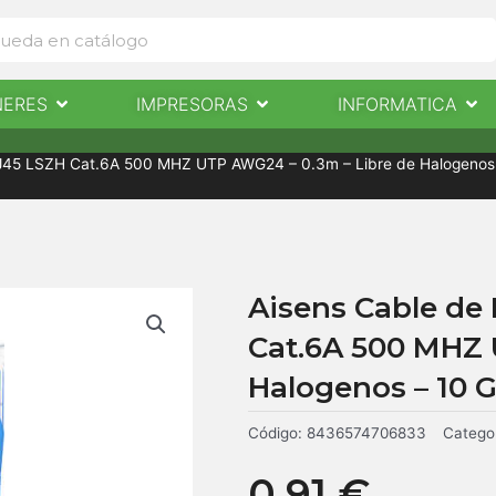
Abrir Escaneres
Abrir Impresoras
Abri
NERES
IMPRESORAS
INFORMATICA
IMPRESORAS
INFORMÁTICA
NOTICIAS
CONTACTO
RJ45 LSZH Cat.6A 500 MHZ UTP AWG24 – 0.3m – Libre de Halogenos – 
Aisens Cable de 
Cat.6A 500 MHZ 
Halogenos – 10 Gi
Código:
8436574706833
Catego
0,91
€