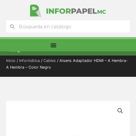
Ir
al
contenido
Buscar
Buscar
Menú
Inicio
/
Informática
/
Cables
/ Aisens Adaptador HDMI – A Hembra-
A Hembra – Color Negro