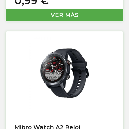
0,99
€
VER MÁS
Mibro Watch A2 Reloj