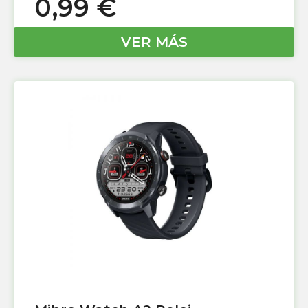
0,99
€
VER MÁS