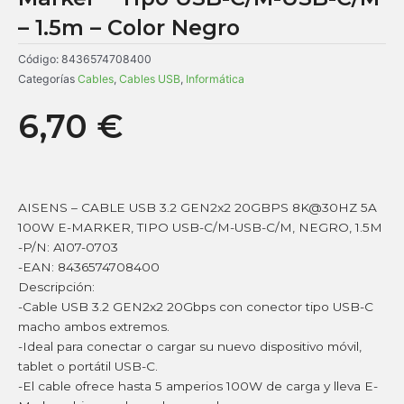
– 1.5m – Color Negro
Código:
8436574708400
Categorías
Cables
,
Cables USB
,
Informática
6,70
€
AISENS – CABLE USB 3.2 GEN2x2 20GBPS 8K@30HZ 5A
100W E-MARKER, TIPO USB-C/M-USB-C/M, NEGRO, 1.5M
-P/N: A107-0703
-EAN: 8436574708400
Descripción:
-Cable USB 3.2 GEN2x2 20Gbps con conector tipo USB-C
macho ambos extremos.
-Ideal para conectar o cargar su nuevo dispositivo móvil,
tablet o portátil USB-C.
-El cable ofrece hasta 5 amperios 100W de carga y lleva E-