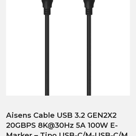
Aisens Cable USB 3.2 GEN2X2
20GBPS 8K@30Hz 5A 100W E-
Marker – Tipo USB-C/M-USB-C/M