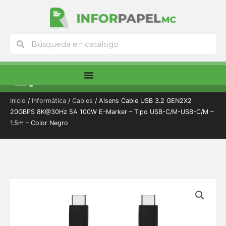
Ir
al
contenido
Buscar
Buscar
Menú
Inicio
/
Informática
/
Cables
/ Aisens Cable USB 3.2 GEN2X2
20GBPS 8K@30Hz 5A 100W E-Marker – Tipo USB-C/M-USB-C/M –
1.5m – Color Negro