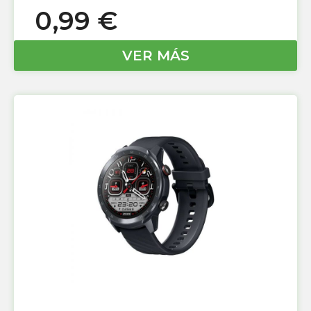
0,99
€
VER MÁS