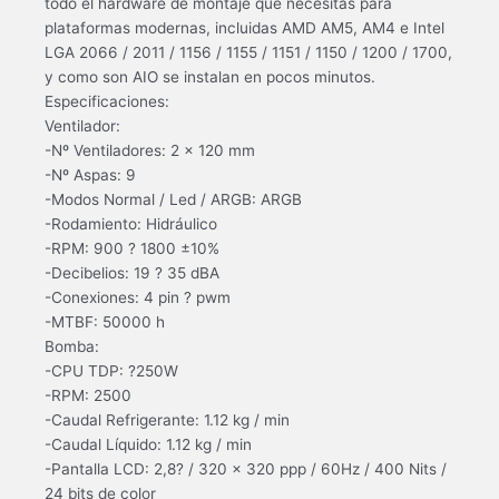
todo el hardware de montaje que necesitas para
plataformas modernas, incluidas AMD AM5, AM4 e Intel
LGA 2066 / 2011 / 1156 / 1155 / 1151 / 1150 / 1200 / 1700,
y como son AIO se instalan en pocos minutos.
Especificaciones:
Ventilador:
-Nº Ventiladores: 2 x 120 mm
-Nº Aspas: 9
-Modos Normal / Led / ARGB: ARGB
-Rodamiento: Hidráulico
-RPM: 900 ? 1800 ±10%
-Decibelios: 19 ? 35 dBA
-Conexiones: 4 pin ? pwm
-MTBF: 50000 h
Bomba:
-CPU TDP: ?250W
-RPM: 2500
-Caudal Refrigerante: 1.12 kg / min
-Caudal Líquido: 1.12 kg / min
-Pantalla LCD: 2,8? / 320 x 320 ppp / 60Hz / 400 Nits /
24 bits de color