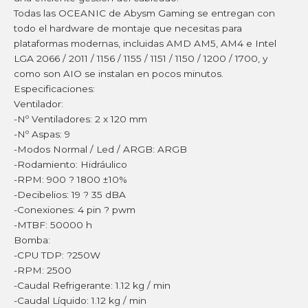
Todas las OCEANIC de Abysm Gaming se entregan con
todo el hardware de montaje que necesitas para
plataformas modernas, incluidas AMD AM5, AM4 e Intel
LGA 2066 / 2011 / 1156 / 1155 / 1151 / 1150 / 1200 / 1700, y
como son AIO se instalan en pocos minutos.
Especificaciones:
Ventilador:
-Nº Ventiladores: 2 x 120 mm
-Nº Aspas: 9
-Modos Normal / Led / ARGB: ARGB
-Rodamiento: Hidráulico
-RPM: 900 ? 1800 ±10%
-Decibelios: 19 ? 35 dBA
-Conexiones: 4 pin ? pwm
-MTBF: 50000 h
Bomba:
-CPU TDP: ?250W
-RPM: 2500
-Caudal Refrigerante: 1.12 kg / min
-Caudal Líquido: 1.12 kg / min