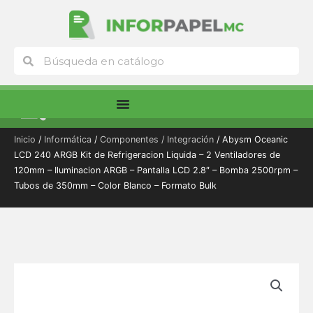
Ir
al
contenido
Buscar
Buscar
Menú
Inicio
/
Informática
/
Componentes / Integración
/ Abysm Oceanic
LCD 240 ARGB Kit de Refrigeracion Liquida – 2 Ventiladores de
120mm – Iluminacion ARGB – Pantalla LCD 2.8″ – Bomba 2500rpm –
Tubos de 350mm – Color Blanco – Formato Bulk